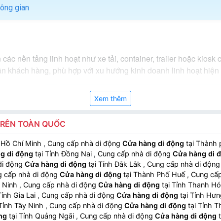
hông gian
các nền tảng linh hoạt như xe tải, container, trailer hoặc kiosk 
ận khách hàng, phù hợp với xu hướng kinh doanh linh hoạt hiện 
Xem thêm
TRÊN TOÀN QUỐC
 Hồ Chí Minh
,
Cung cấp nhà di động
Cửa hàng di động
tại Thành
g di động
tại Tỉnh Đồng Nai
,
Cung cấp nhà di động
Cửa hàng di 
di động
Cửa hàng di động
tại Tỉnh Đắk Lắk
,
Cung cấp nhà di độn
 cấp nhà di động
Cửa hàng di động
tại Thành Phố Huế
,
Cung cấp
g Ninh
,
Cung cấp nhà di động
Cửa hàng di động
tại Tỉnh Thanh H
Tỉnh Gia Lai
,
Cung cấp nhà di động
Cửa hàng di động
tại Tỉnh Hư
 Tỉnh Tây Ninh
,
Cung cấp nhà di động
Cửa hàng di động
tại Tỉnh 
ng
tại Tỉnh Quảng Ngãi
,
Cung cấp nhà di động
Cửa hàng di động
t