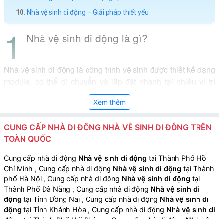
Nhà vệ sinh di động – Giải pháp thiết yếu
Nhà vệ sinh di động là gì?
Nhà vệ sinh di động là công trình vệ sinh được thiết kế dạng
module, có thể di chuyển và lắp đặt nhanh tại nhiều vị trí
khác nhau. Đây là giải pháp hiệu quả cho các khu vực chưa
Xem thêm
có hạ tầng cố định hoặc cần sử dụng tạm thời như công trình
xây dựng, sự kiện, khu du lịch.
CUNG CẤP NHÀ DI ĐỘNG NHÀ VỆ SINH DI ĐỘNG TRÊN
TOÀN QUỐC
Cung cấp nhà di động
Nhà vệ sinh di động
tại Thành Phố Hồ
Chí Minh
,
Cung cấp nhà di động
Nhà vệ sinh di động
tại Thành
phố Hà Nội
,
Cung cấp nhà di động
Nhà vệ sinh di động
tại
Thành Phố Đà Nẵng
,
Cung cấp nhà di động
Nhà vệ sinh di
động
tại Tỉnh Đồng Nai
,
Cung cấp nhà di động
Nhà vệ sinh di
động
tại Tỉnh Khánh Hòa
,
Cung cấp nhà di động
Nhà vệ sinh di