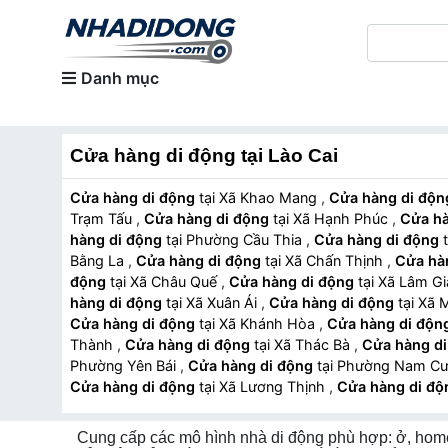
Danh mục
Cửa hàng di động tại Lào Cai
Cửa hàng di động
tại Xã Khao Mang
,
Cửa hàng di độn
Trạm Tấu
,
Cửa hàng di động
tại Xã Hạnh Phúc
,
Cửa hà
hàng di động
tại Phường Cầu Thia
,
Cửa hàng di động
Bằng La
,
Cửa hàng di động
tại Xã Chấn Thịnh
,
Cửa hà
động
tại Xã Châu Quế
,
Cửa hàng di động
tại Xã Lâm 
hàng di động
tại Xã Xuân Ái
,
Cửa hàng di động
tại Xa
Cửa hàng di động
tại Xã Khánh Hòa
,
Cửa hàng di độn
Thành
,
Cửa hàng di động
tại Xã Thác Bà
,
Cửa hàng di
Phường Yên Bái
,
Cửa hàng di động
tại Phường Nam 
Cửa hàng di động
tại Xã Lương Thịnh
,
Cửa hàng di độ
Xuân Quang
,
Cửa hàng di động
tại Xã Bảo Thắng
,
Cửa
động
tại Xã Hợp Thành
,
Cửa hàng di động
tại Phườ
Cung cấp các mô hình nhà di động phù hợp: ở, homes