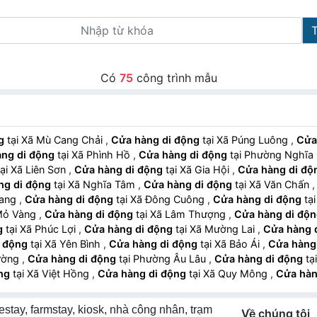
Có
75
công trình mẫu
g
tại Xã Mù Cang Chải
,
Cửa hàng di động
tại Xã Púng Luông
,
Cửa
ng di động
tại Xã Phình Hồ
,
Cửa hàng di động
tại Phường Nghĩ
tại Xã Liên Sơn
,
Cửa hàng di động
tại Xã Gia Hội
,
Cửa hàng di độ
ng di động
tại Xã Nghĩa Tâm
,
Cửa hàng di động
tại Xã Văn Chấn
Giang
,
Cửa hàng di động
tại Xã Đông Cuông
,
Cửa hàng di động
̃ Mỏ Vàng
,
Cửa hàng di động
tại Xã Lâm Thượng
,
Cửa hàng di độ
g
tại Xã Phúc Lợi
,
Cửa hàng di động
tại Xã Mường Lai
,
Cửa hàng 
 động
tại Xã Yên Bình
,
Cửa hàng di động
tại Xã Bảo Ái
,
Cửa hàng
Cường
,
Cửa hàng di động
tại Phường Âu Lâu
,
Cửa hàng di động
ng
tại Xã Việt Hồng
,
Cửa hàng di động
tại Xã Quy Mông
,
Cửa hàn
 hàng di động
tại Xã Tằng Loỏng
,
Cửa hàng di động
tại Xã Gia P
ng Cam Đường
,
Cửa hàng di động
tại Phường Lào Cai
,
Cửa hàng di
tay, farmstay, kiosk, nhà công nhân, trạm
Về chúng tôi