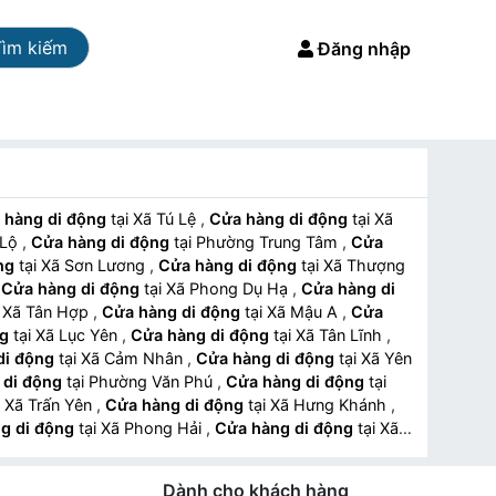
Tìm kiếm
Đăng nhập
 hàng di động
tại Xã Tú Lệ
,
Cửa hàng di động
tại Xã
a Lộ
,
Cửa hàng di động
tại Phường Trung Tâm
,
Cửa
ng
tại Xã Sơn Lương
,
Cửa hàng di động
tại Xã Thượng
,
Cửa hàng di động
tại Xã Phong Dụ Hạ
,
Cửa hàng di
tại Xã Tân Hợp
,
Cửa hàng di động
tại Xã Mậu A
,
Cửa
ng
tại Xã Lục Yên
,
Cửa hàng di động
tại Xã Tân Lĩnh
,
di động
tại Xã Cảm Nhân
,
Cửa hàng di động
tại Xã Yên
 di động
tại Phường Văn Phú
,
Cửa hàng di động
tại
tại Xã Trấn Yên
,
Cửa hàng di động
tại Xã Hưng Khánh
,
g di động
tại Xã Phong Hải
,
Cửa hàng di động
tại Xã
hú
,
Cửa hàng di động
tại Xã Cốc San
,
Cửa hàng di
 động
tại Xã Mường Hum
,
Cửa hàng di động
tại Xã Dền
Dành cho khách hàng