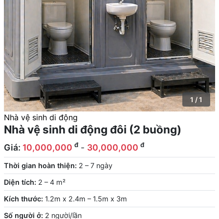
1 / 1
Nhà vệ sinh di động
Nhà vệ sinh di động đôi (2 buồng)
đ
đ
Giá:
10,000,000
-
30,000,000
Thời gian hoàn thiện:
2 – 7 ngày
Diện tích:
2 – 4 m²
Kích thước:
1.2m x 2.4m – 1.5m x 3m
Số người ở:
2 người/lần