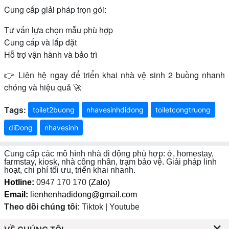
Cung cấp giải pháp trọn gói:
Tư vấn lựa chọn mẫu phù hợp
Cung cấp và lắp đặt
Hỗ trợ vận hành và bảo trì
👉 Liên hệ ngay để triển khai nhà vệ sinh 2 buồng nhanh
chóng và hiệu quả 🚀
Tags:
toilet2buong
nhavesinhdidong
toiletcongtruong
diDong
nhavesinh
Cung cấp các mô hình nhà di động phù hợp: ở, homestay,
farmstay, kiosk, nhà công nhân, trạm bảo vệ. Giải pháp linh
hoạt, chi phí tối ưu, triển khai nhanh.
Hotline:
0947 170 170
(Zalo)
Email:
lienhenhadidong@gmail.com
Theo dõi chúng tôi:
Tiktok | Youtube