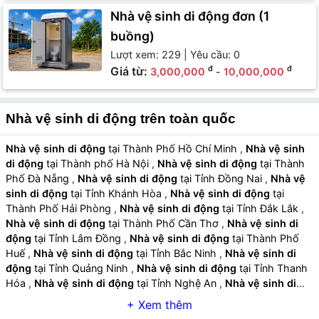
Nhà vệ sinh di động đơn (1
buồng)
Lượt xem: 229 | Yêu cầu: 0
Giá từ:
đ
đ
3,000,000
-
10,000,000
Nhà vệ sinh di động trên toàn quốc
Nhà vệ sinh di động
tại Thành Phố Hồ Chí Minh
,
Nhà vệ sinh
di động
tại Thành phố Hà Nội
,
Nhà vệ sinh di động
tại Thành
Phố Đà Nẵng
,
Nhà vệ sinh di động
tại Tỉnh Đồng Nai
,
Nhà vệ
sinh di động
tại Tỉnh Khánh Hòa
,
Nhà vệ sinh di động
tại
Thành Phố Hải Phòng
,
Nhà vệ sinh di động
tại Tỉnh Đắk Lắk
,
Nhà vệ sinh di động
tại Thành Phố Cần Thơ
,
Nhà vệ sinh di
động
tại Tỉnh Lâm Đồng
,
Nhà vệ sinh di động
tại Thành Phố
Huế
,
Nhà vệ sinh di động
tại Tỉnh Bắc Ninh
,
Nhà vệ sinh di
động
tại Tỉnh Quảng Ninh
,
Nhà vệ sinh di động
tại Tỉnh Thanh
Hóa
,
Nhà vệ sinh di động
tại Tỉnh Nghệ An
,
Nhà vệ sinh di
động
tại Tỉnh Gia Lai
,
Nhà vệ sinh di động
tại Tỉnh Hưng Yên
,
Nhà vệ sinh di động
tại Tỉnh An Giang
,
Nhà vệ sinh di động
tại