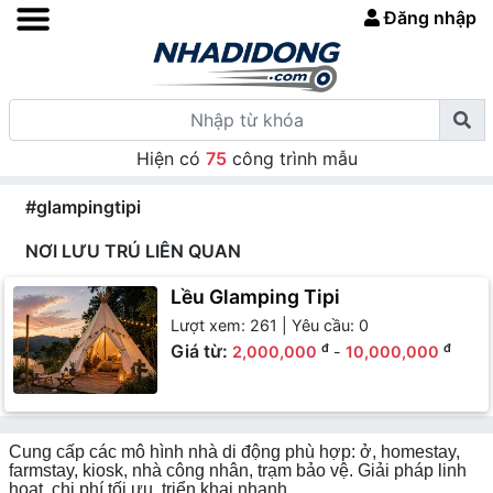
Đăng nhập
Hiện có
75
công trình mẫu
#glampingtipi
NƠI LƯU TRÚ LIÊN QUAN
Lều Glamping Tipi
Lượt xem: 261 | Yêu cầu: 0
Giá từ:
đ
đ
2,000,000
-
10,000,000
Cung cấp các mô hình nhà di động phù hợp: ở, homestay,
farmstay, kiosk, nhà công nhân, trạm bảo vệ. Giải pháp linh
hoạt, chi phí tối ưu, triển khai nhanh.