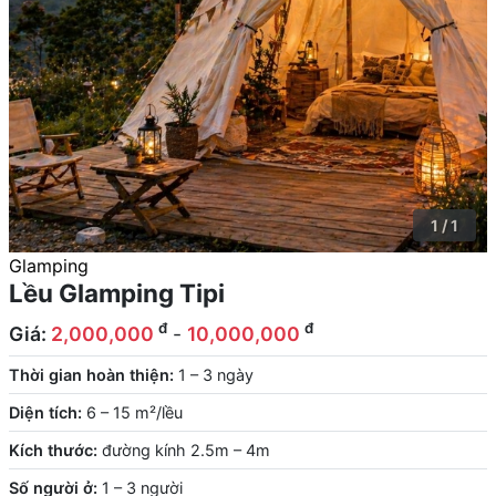
1 / 1
Glamping
Lều Glamping Tipi
đ
đ
Giá:
2,000,000
-
10,000,000
Thời gian hoàn thiện:
1 – 3 ngày
Diện tích:
6 – 15 m²/lều
Kích thước:
đường kính 2.5m – 4m
Số người ở:
1 – 3 người