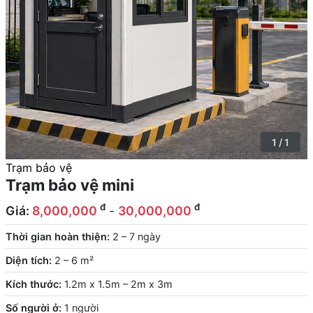
1 / 1
Trạm bảo vệ
Trạm bảo vệ mini
đ
đ
Giá:
8,000,000
-
30,000,000
Thời gian hoàn thiện:
2 – 7 ngày
Diện tích:
2 – 6 m²
Kích thước:
1.2m x 1.5m – 2m x 3m
Số người ở:
1 người