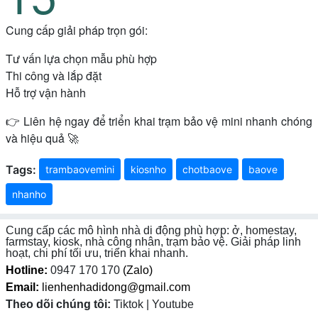
Cung cấp giải pháp trọn gói:
Tư vấn lựa chọn mẫu phù hợp
Thi công và lắp đặt
Hỗ trợ vận hành
👉 Liên hệ ngay để triển khai trạm bảo vệ mini nhanh chóng
và hiệu quả 🚀
Tags:
trambaovemini
kiosnho
chotbaove
baove
nhanho
Cung cấp các mô hình nhà di động phù hợp: ở, homestay,
farmstay, kiosk, nhà công nhân, trạm bảo vệ. Giải pháp linh
hoạt, chi phí tối ưu, triển khai nhanh.
Hotline:
0947 170 170
(Zalo)
Email:
lienhenhadidong@gmail.com
Theo dõi chúng tôi:
Tiktok | Youtube