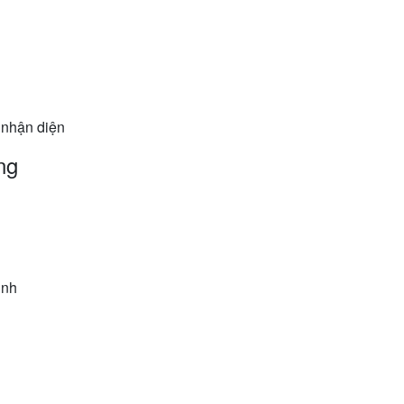
 nhận diện
ng
ịnh