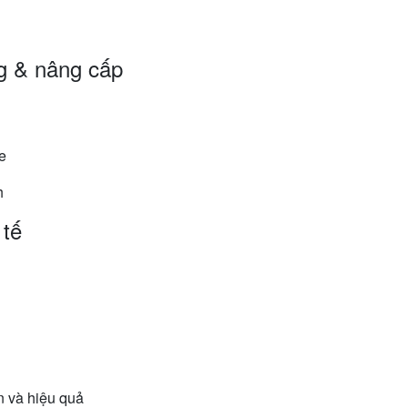
g & nâng cấp
e
h
 tế
n và hiệu quả