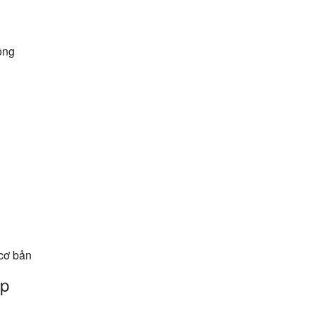
ộng
n
cơ bản
ấp