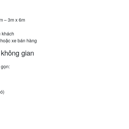
2m – 3m x 6m
ụ khách
i hoặc xe bán hàng
 không gian
 gọn:
ó)