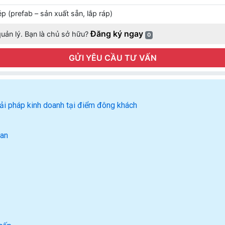
p (prefab – sản xuất sẵn, lắp ráp)
Đăng ký ngay
uản lý. Bạn là chủ sở hữu?
0
GỬI YÊU CẦU TƯ VẤN
iải pháp kinh doanh tại điểm đông khách
ian