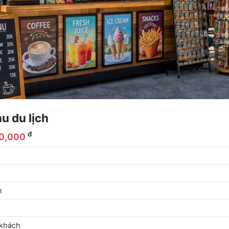
u du lịch
đ
0,000
m
 khách