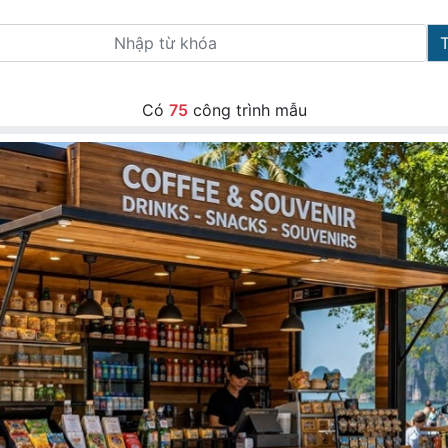
Có
75
công trình mẫu