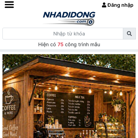
Đăng nhập
Hiện có
75
công trình mẫu