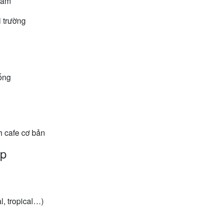
hấm
 trường
ống
 cafe cơ bản
ấp
al, tropical…)