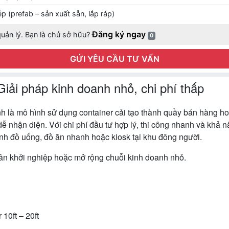
p (prefab – sản xuất sẵn, lắp ráp)
Đăng ký ngay
uản lý. Bạn là chủ sở hữu?
0
GỬI YÊU CẦU TƯ VẤN
Giải pháp kinh doanh nhỏ, chi phí thấp
nh là mô hình sử dụng container cải tạo thành quầy bán hàng h
dễ nhận diện. Với chi phí đầu tư hợp lý, thi công nhanh và khả n
nh đồ uống, đồ ăn nhanh hoặc kiosk tại khu đông người.
ân khởi nghiệp hoặc mở rộng chuỗi kinh doanh nhỏ.
10ft – 20ft