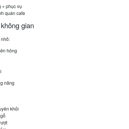
 + phục vụ
ành quán cafe
 không gian
 nhỏ:
bên hông
i
ng năng
uyên khối
 gỗ
rượt