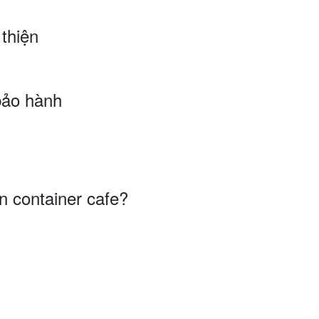
thiện
bảo hành
n container cafe?