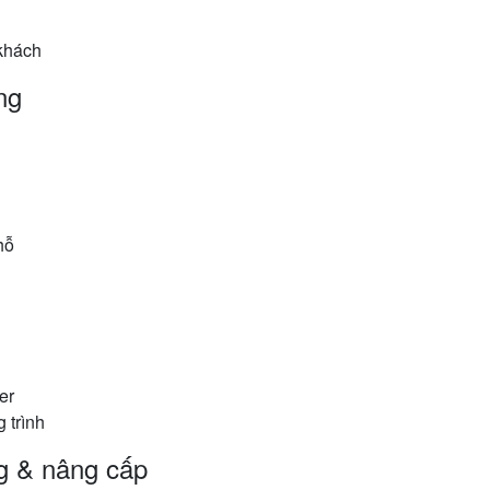
 khách
ng
hỗ
er
 trình
g & nâng cấp