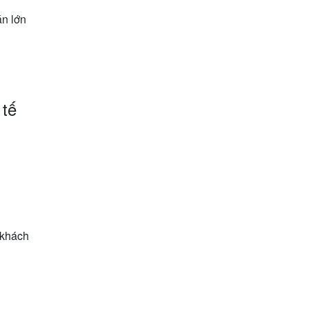
n lớn
 tế
 khách