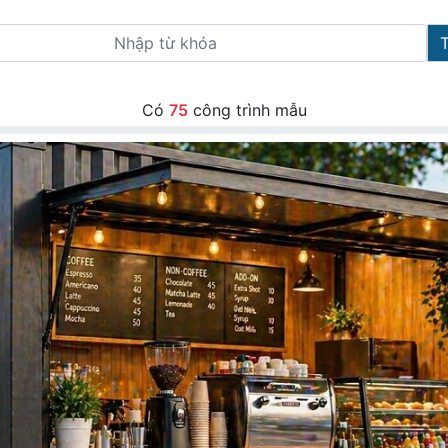
Có
75
công trình mẫu