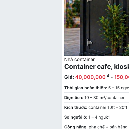
Nhà container
Container cafe, kios
đ
Giá:
40,000,000
-
150,
Thời gian hoàn thiện:
5 – 15 ngà
Diện tích:
10 – 30 m²/container
Kích thước:
container 10ft – 20ft
Số người ở:
1 – 4 người
Công năng:
pha chế + bán hàng 