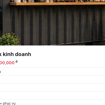
k kinh doanh
đ
000,000
y
+ phục vụ